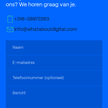
ons? We horen graag van je.
+‭316-28972263‬
info@whataboutdigital.com